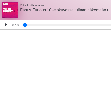
Voice.fi: Viihdeuutiset
Fast & Furious 10 -elokuvassa tullaan näkemään uu
00:00