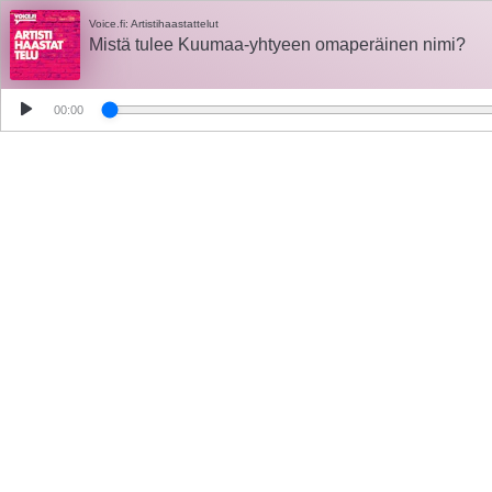
Voice.fi: Artistihaastattelut
Mistä tulee Kuumaa-yhtyeen omaperäinen nimi?
00:00