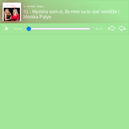
to nerieš, moja...
81 - Myslela som si, že mne sa to stať nemôže |
Monika Palyo
00:00
46:12