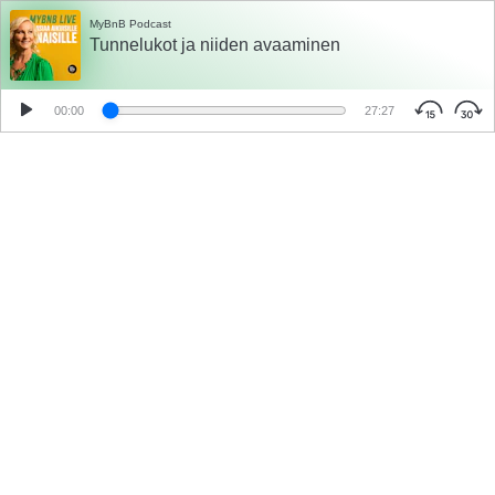
MyBnB Podcast
Tunnelukot ja niiden avaaminen
00:00
27:27