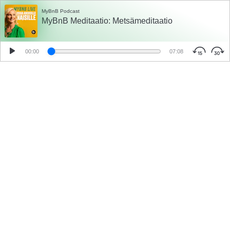
MyBnB Podcast
MyBnB Meditaatio: Metsämeditaatio
00:00
07:08