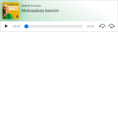
MyBnB Podcast
Motivaatiota treeniin
00:00
40:40