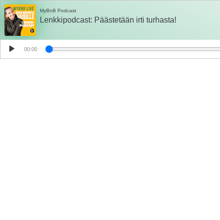
MyBnB Podcast
Lenkkipodcast: Päästetään irti turhasta!
00:00