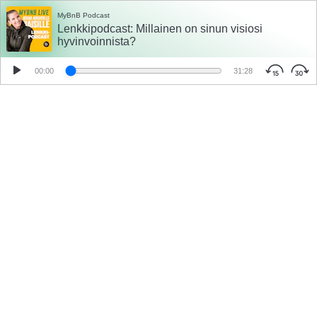
MyBnB Podcast
Lenkkipodcast: Millainen on sinun visiosi
hyvinvoinnista?
00:00
31:28