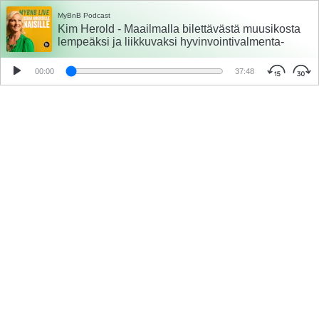
MyBnB Podcast
Kim Herold - Maailmalla bilettävästä muusikosta
lempeäksi ja liikkuvaksi hyvinvointivalmenta-
iskäksi
00:00
37:48