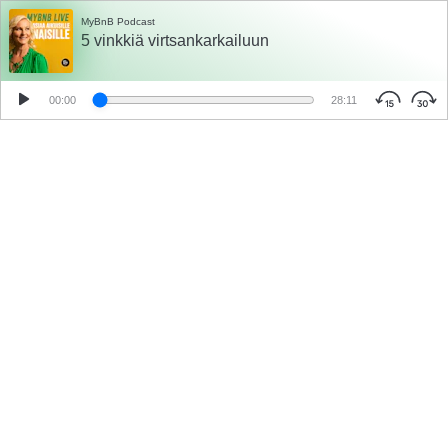
MyBnB Podcast
5 vinkkiä virtsankarkailuun
00:00
28:11