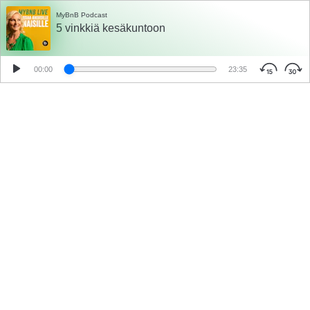
MyBnB Podcast
5 vinkkiä kesäkuntoon
00:00
23:35