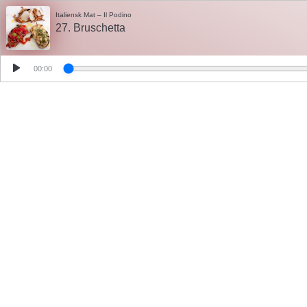
Italiensk Mat – Il Podino
27. Bruschetta
00:00