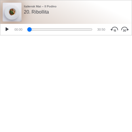
Italiensk Mat – Il Podino
20. Ribollita
00:00
30:50