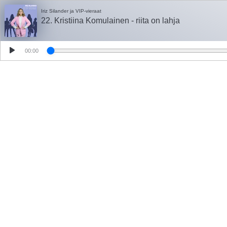
Iriz Silander ja VIP-vieraat
22. Kristiina Komulainen - riita on lahja
00:00