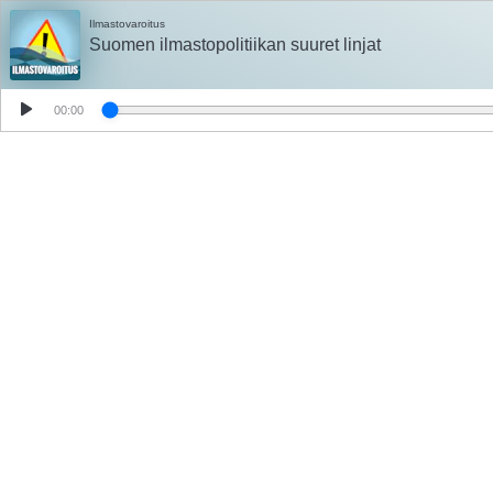
Ilmastovaroitus
Suomen ilmastopolitiikan suuret linjat
00:00