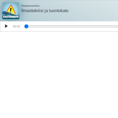
Ilmastovaroitus
Ilmastokriisi ja luontokato
00:00