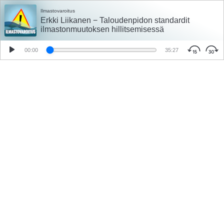
Ilmastovaroitus
Erkki Liikanen − Taloudenpidon standardit
ilmastonmuutoksen hillitsemisessä
00:00
35:27